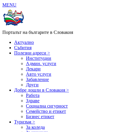
MENU
Порталът на българите в Словакия
Актуално
Събития
Полезни адреси >
Институции
Админ. услуги
Лекари
Авто услуги
Забавление
Други
Добре дошли в Словакия >
Работа
Здраве
Социална сигурност
Семейство и етикет
Бизнес етикет
Туризъм >
За коледа