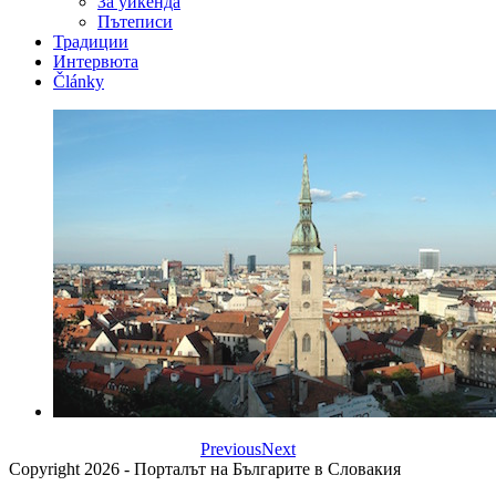
За уикенда
Пътеписи
Традиции
Интервюта
Články
Previous
Next
Copyright 2026 - Порталът на Българите в Словакия