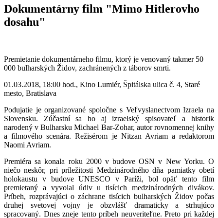
Dokumentárny film "Mimo Hitlerovho
dosahu"
Premietanie dokumentárneho filmu, ktorý je venovaný takmer 50
000 bulharských Židov, zachránených z táborov smrti.
01.03.2018, 18:00 hod., Kino Lumiér, Špitálska ulica č. 4, Staré
mesto, Bratislava
Podujatie je organizované spoločne s Veľvyslanectvom Izraela na
Slovensku. Zúčastní sa ho aj izraelský spisovateľ a historik
narodený v Bulharsku Michael Bar-Zohar, autor rovnomennej knihy
a filmového scenára. Režisérom je Nitzan Avriam a redaktorom
Naomi Avriam.
Premiéra sa konala roku 2000 v budove OSN v New Yorku. O
niečo neskôr, pri príležitosti Medzinárodného dňa pamiatky obetí
holokaustu v budove UNESCO v Paríži, bol opäť tento film
premietaný a vyvolal údiv u tisícich medzinárodných divákov.
Príbeh, rozprávajúci o záchrane tisícich bulharských Židov počas
druhej svetovej vojny je obzvlášť dramaticky a strhujúco
spracovaný. Dnes zneje tento príbeh neuveriteľne. Preto pri každej