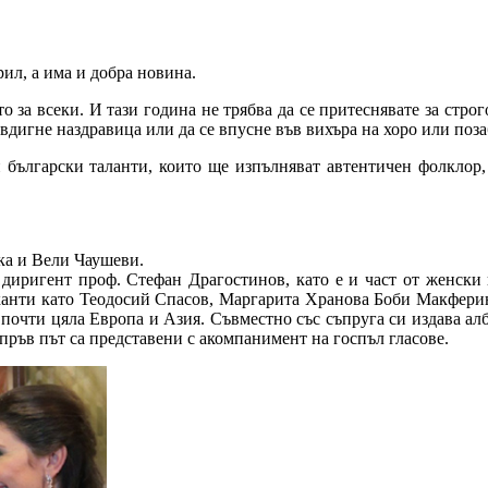
рил, а има и добра новина.
о за всеки. И тази година не трябва да се притеснявате за стро
а вдигне наздравица или да се впусне във вихъра на хоро или поз
български таланти, които ще изпълняват автентичен фолклор, 
ка и Вели Чаушеви.
диригент проф. Стефан Драгостинов, като е и част от женски н
канти като Теодосий Спасов, Маргарита Хранова Боби Макферин 
 почти цяла Европа и Азия. Съвместно със съпруга си издава алб
 пръв път са представени с акомпанимент на госпъл гласове.