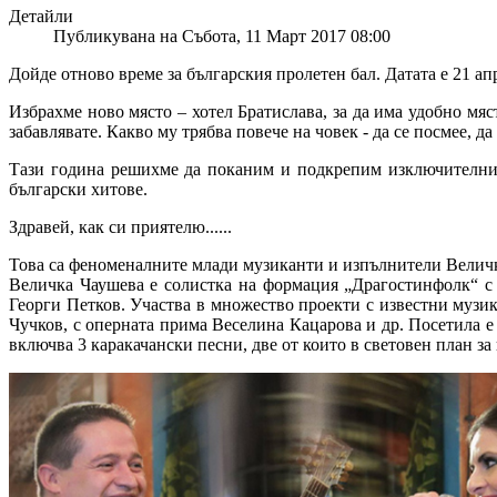
Детайли
Публикувана на Събота, 11 Март 2017 08:00
Дойде отново време за българския пролетен бал. Датата е 21 ап
Избрахме ново място – хотел Братислава, за да има удобно мяст
забавлявате. Какво му трябва повече на човек - да се посмее, д
Тази година решихме да поканим и подкрепим изключителни 
български хитове.
Здравей, как си приятелю......
Това са феноменалните млади музиканти и изпълнители Велич
Величка Чаушева е солистка на формация „Драгостинфолк“ с 
Георги Петков. Участва в множество проекти с известни музи
Чучков, с оперната прима Веселина Кацарова и др. Посетила е
включва 3 каракачански песни, две от които в световен план за