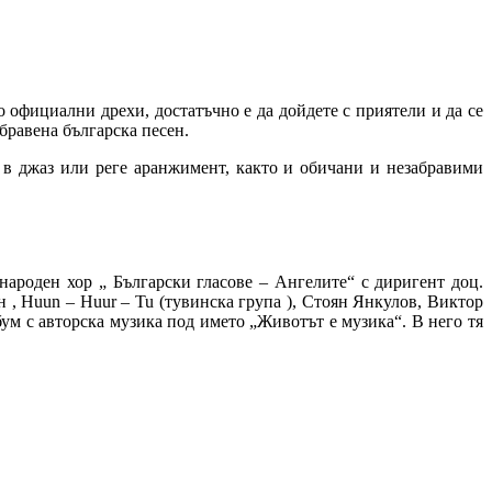
го официални дрехи, достатъчно е да дойдете с приятели и да се
абравена българска песен.
в джаз или реге аранжимент, както и обичани и незабравими
ароден хор „ Български гласове – Ангелите“ с диригент доц.
, Huun – Huur – Tu (тувинска група ), Стоян Янкулов, Виктор
ум с авторска музика под името „Животът е музика“. В него тя