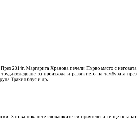
 През 2014г. Маргарита Хранова печели Първо място с неговата
руд-изследване за произхода и развитието на тамбурата през
упа Тракия блус и др.
нски. Затова поканете словашките си приятели и те ще останат