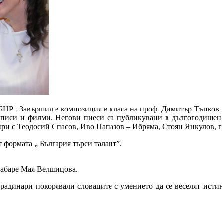
 БНР . Завършил е композиция в класа на проф. Димитър Тъпков.
записи и филми. Негови пиеси са публикувани в дългогодишен т
ри с Теодосий Спасов, Иво Папазов – Ибряма, Стоян Янкулов, гр
т формата „ България търси талант”.
 кабаре Мая Велшицова.
градинари покорявали словаците с умението да се веселят исти