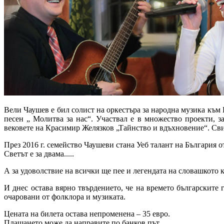
Вели Чаушев е бил солист на оркестъра за народна музика към
песен „ Молитва за нас“. Участвал е в множество проекти, 
вековете на Красимир Желязков „Тайнство и вдъхновение“. Сви
През 2016 г. семейство Чаушеви стана Уеб талант на България о
Светът е за двама.....
А за удоволствие на всички ще пее и легендата на словашкото
И днес остава вярно твърдението, че на времето българските 
очаровани от фолклора и музиката.
Цената на билета остава непроменена – 35 евро.
Плащането може да направите по банков път.