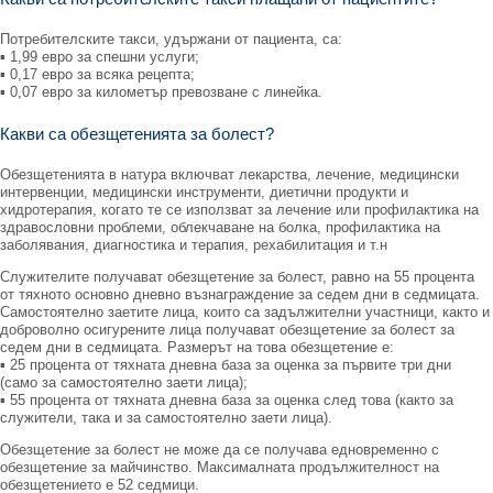
Потребителските такси, удържани от пациента, са:
▪ 1,99 евро за спешни услуги;
▪ 0,17 евро за всяка рецепта;
▪ 0,07 евро за километър превозване с линейка.
Какви са обезщетенията за болест?
Обезщетенията в натура включват лекарства, лечение, медицински
интервенции, медицински инструменти, диетични продукти и
хидротерапия, когато те се използват за лечение или профилактика на
здравословни проблеми, облекчаване на болка, профилактика на
заболявания, диагностика и терапия, рехабилитация и т.н
Служителите получават обезщетение за болест, равно на 55 процента
от тяхното основно дневно възнаграждение за седем дни в седмицата.
Самостоятелно заетите лица, които са задължителни участници, както и
доброволно осигурените лица получават обезщетение за болест за
седем дни в седмицата. Размерът на това обезщетение е:
▪ 25 процента от тяхната дневна база за оценка за първите три дни
(само за самостоятелно заети лица);
▪ 55 процента от тяхната дневна база за оценка след това (както за
служители, така и за самостоятелно заети лица).
Обезщетение за болест не може да се получава едновременно с
обезщетение за майчинство. Максималната продължителност на
обезщетението е 52 седмици.