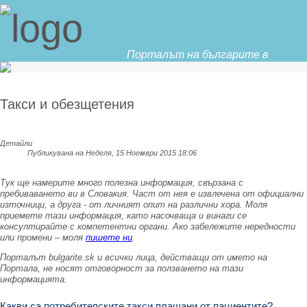
Порталът на българите в
Словакия
Такси и обезщетения
Детайли
Публикувана на Неделя, 15 Ноември 2015 18:06
Тук ще намерите много полезна информация, свързана с
пребиваването ви в Словакия. Част от нея е извлечена от официални
източници, а друга - от личният опит на различни хора. Моля
приемете тази информация, като насочваща и винаги се
консултирайте с компетентни органи. Ако забележите нередности
или промени – моля
пишете ни
.
Порталът bulgarite.sk и всички лица, действащи от името на
Порталa, не носят отговорност за ползването на тази
информацията.
Какви са потребителските такси плащани от пациентите?