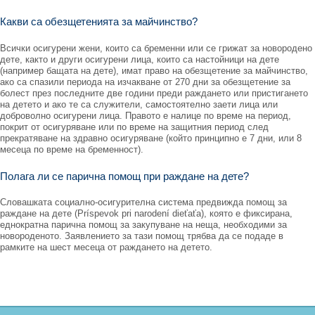
Какви са обезщетенията за майчинство?
Всички осигурени жени, които са бременни или се грижат за новородено
дете, както и други осигурени лица, които са настойници на дете
(например бащата на дете), имат право на обезщетение за майчинство,
ако са спазили периода на изчакване от 270 дни за обезщетение за
болест през последните две години преди раждането или пристигането
на детето и ако те са служители, самостоятелно заети лица или
доброволно осигурени лица. Правото е налице по време на период,
покрит от осигуряване или по време на защитния период след
прекратяване на здравно осигуряване (който принципно е 7 дни, или 8
месеца по време на бременност).
Полага ли се парична помощ при раждане на дете?
Словашката социално-осигурителна система предвижда помощ за
раждане на дете (Príspevok pri narodení dieťaťa), която е фиксирана,
еднократна парична помощ за закупуване на неща, необходими за
новороденото. Заявлението за тази помощ трябва да се подаде в
рамките на шест месеца от раждането на детето.