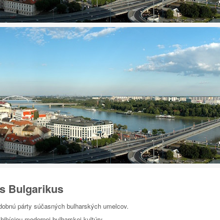
s Bulgarikus
dobnú párty súčasných bulharských umelcov.
hibíciou modernej bulharskej kultúry.