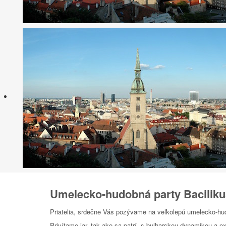
Umelecko-hudobná party Baciliku
Priatelia, srdečne Vás pozývame na veľkolepú umelecko-hu
Privítame jar, tak ako sa patrí, s bulharskou dynamikou a ex