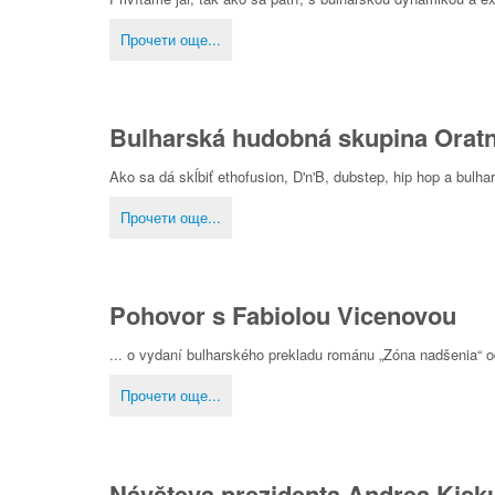
Прочети още...
Bulharská hudobná skupina Oratni
Ako sa dá skĺbiť ethofusion, D'n'B, dubstep, hip hop a bulhar
Прочети още...
Pohovor s Fabiolou Vicenovou
... o vydaní bulharského prekladu románu „Zóna nadšenia“ o
Прочети още...
Návšteva prezidenta Andrea Kisku