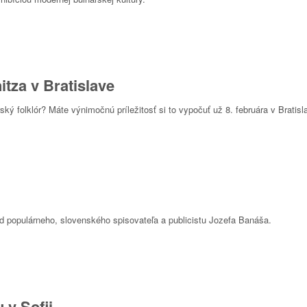
tza v Bratislave
ský folklór? Máte výnimočnú príležitosť si to vypočuť už 8. februára v Bratisl
d populárneho, slovenského spisovateľa a publicistu Jozefa Banáša.
 v Sofii