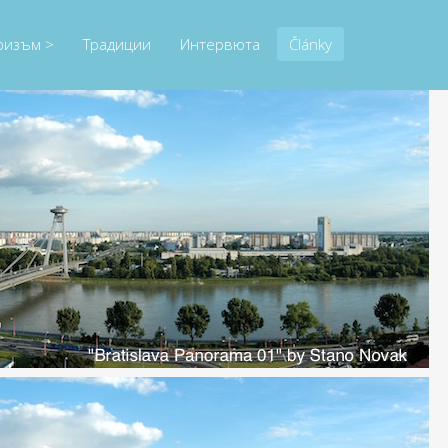
ризъм >
Традиции
Интервюта
Články