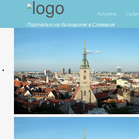
Актуално
Съби
Порталът на българите в Словакия