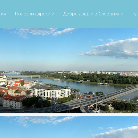
тия
Полезни адреси >
Добре дошли в Словакия >
Ту