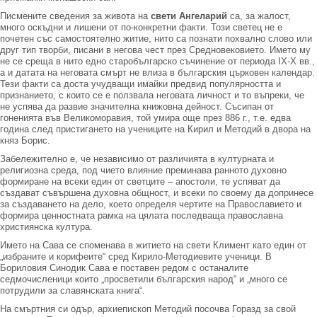
Писмените сведения за живота на
свети Ангеларий
са, за жалост,
много оскъдни и лишени от по-конкретни факти. Този светец не е
почетен със самостоятелно житие, нито са познати похвално слово или
друг тип творби, писани в негова чест през Средновековието. Името му
не се среща в нито едно старобългарско съчинение от периода IX-Х вв.,
а и датата на неговата смърт не влиза в българския църковен календар.
Тези факти са доста учудващи имайки предвид популярността и
признанието, с които се е ползвала неговата личност и то въпреки, че
не успява да развие значителна книжовна дейност. Съсипан от
гоненията във Великоморавия, той умира още през 886 г., т.е. едва
година след пристигането на учениците на Кирил и Методий в двора на
княз Борис.
Забележително е, че независимо от различията в културната и
религиозна среда, под чието влияние преминава ранното духовно
формиране на всеки един от светците – апостоли, те успяват да
създават съвършена духовна общност, и всеки по своему да допринесе
за създаването на дело, което определя чертите на Православието и
формира ценностната рамка на цялата последваща православна
християнска култура.
Името на Сава се споменава в житието на свети Климент като един от
„избраните и корифеите“ сред Кирило-Методиевите ученици. В
Бориловия Синодик Сава е поставен редом с останалите
седмочисленици които „просветили българския народ“ и „много се
потрудили за славянската книга“.
На смъртния си одър, архиепископ Методий посочва Горазд за свой