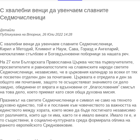
С хвалебни венци да увенчаем славните
Седмочисленици
Детайли
Публикувана на Вторник, 26 Юли 2022 14:28
С хвалебни венци да увенчаем славните Седмочисленици,
Кирил и Методий, Климент и Наум, Сава, Горазд и Ангеларий,
непоклатими стълбове и Боговдъхновени поборници за нашата реч.
На 27 юли Българската Православна Църква чества първоучителите,
просветителите и равноапостолите на славянските народи светите
Седмочисленици, независимо, че в църковния календар за всеки от тях
е посветен отделен ден за почитание. Църквата е отредила и ден за
общото им почитание, защото те осъществяват значимото си дело
заедно, обединени от вярата и вдъхновени от „благословения“ смисъл
на това дело, което приемат като своя обща духовна мисия.
Празникът на светите Седмочисленици е символ не само на тяхното
духовно единство, той е и послание към човечеството за важността на
единството между хората, което може да бъде постигнато независимо
от различията, които ще ги има, както ги е имало винаги. Имало ги е, и
то съществени, в социално-културната среда формирала облика на
ранното европейското Средновековие.