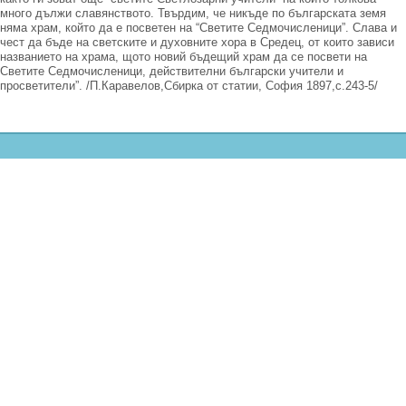
много дължи славянството. Твърдим, че никъде по българската земя
няма храм, който да е посветен на “Светите Седмочисленици”. Слава и
чест да бъде на светските и духовните хора в Средец, от които зависи
названието на храма, щото новий бъдещий храм да се посвети на
Светите Седмочисленици, действителни български учители и
просветители”. /П.Каравелов,Сбирка от статии, София 1897,с.243-5/