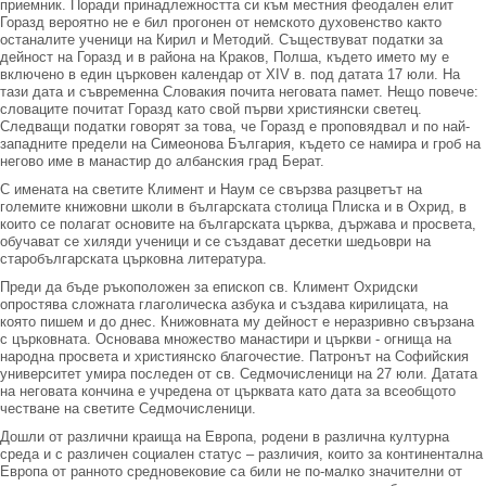
приемник. Поради принадлежността си към местния феодален елит
Горазд вероятно не е бил прогонен от немското духовенство както
останалите ученици на Кирил и Методий. Съществуват податки за
дейност на Горазд и в района на Краков, Полша, където името му е
включено в един църковен календар от XIV в. под датата 17 юли. На
тази дата и съвременна Словакия почита неговата памет. Нещо повече:
словаците почитат Горазд като свой първи християнски светец.
Следващи податки говорят за това, че Горазд е проповядвал и по най-
западните предели на Симеонова България, където се намира и гроб на
негово име в манастир до албанския град Берат.
С имената на светите Климент и Наум се свързва разцветът на
големите книжовни школи в българската столица Плиска и в Охрид, в
които се полагат основите на българската църква, държава и просвета,
обучават се хиляди ученици и се създават десетки шедьоври на
старобългарската църковна литература.
Преди да бъде ръкоположен за епископ св. Климент Охридски
опростява сложната глаголическа азбука и създава кирилицата, на
която пишем и до днес. Книжовната му дейност е неразривно свързана
с църковната. Основава множество манастири и църкви - огнища на
народна просвета и християнско благочестие. Патронът на Софийския
университет умира последен от св. Седмочисленици на 27 юли. Датата
на неговата кончина е учредена от църквата като дата за всеобщото
честване на светите Седмочисленици.
Дошли от различни краища на Европа, родени в различна културна
среда и с различен социален статус – различия, които за континентална
Европа от ранното средновековие са били не по-малко значителни от