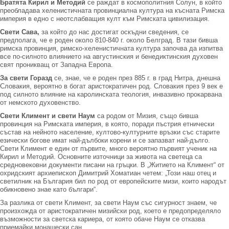
Братята Кирил и Методий
се раждат в космополитния Солун, в който
преобладава хеленистичната провинциална култура на късната Римска
империя в едно с неотслабващия култ към Римската цивилизация.
Свети Сава,
за който до нас достигат оскъдни сведения, се
предполага, че е роден около 810-840 г. около Белград. В тази бивша
римска провинция, римско-хеленистичната култура започва да изпитва
все по-силното влиянието на августинския и бенедиктинския духовен
свят проникващ от Западна Европа.
За свети Горазд
се, знае, че е роден през 885 г. в град Нитра, днешна
Словакия, вероятно в богат аристократичен род. Словакия през 9 век е
под силното влияние на каролинската теология, инвазивно прокарвана
от немското духовенство.
Свети Климент и свети Наум
са родом от Мизия, също бивша
провинция на Римската империя, в която, поради пъстрия етнически
състав на нейното население, култово-културните връзки със старите
езически богове имат най-дълбоки корени и се запазват най-дълго.
Свети Климент е един от първите, много вероятно първият ученик на
Кирил и Методий. Основните източници за живота на светеца са
средновековни документи писани на гръцки. В „Житието на Климент“ от
охридският архиепископ Димитрий Хоматиан четем: „Този наш отец и
светилник на България бил по род от европейските мизи, които народът
обикновено знае като българи“.
За разлика от свети Климент, за свети Наум със сигурност знаем, че
произхожда от аристократичен мизийски род, което е предопределяло
възможности за светска кариера, от която обаче Наум се отказва
приемайки монашески сан.