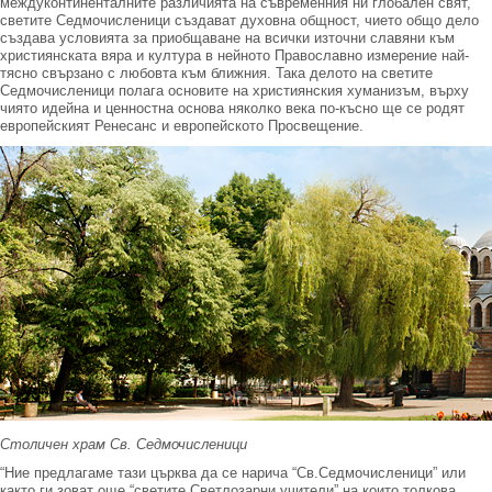
междуконтиненталните различията на съвременния ни глобален свят,
светите Седмочисленици създават духовна общност, чието общо дело
създава условията за приобщаване на всички източни славяни към
християнската вяра и култура в нейното Православно измерение най-
тясно свързано с любовта към ближния. Така делото на светите
Седмочисленици полага основите на християнския хуманизъм, върху
чиято идейна и ценностна основа няколко века по-късно ще се родят
европейският Ренесанс и европейското Просвещение.
Столичен храм Св. Седмочисленици
“Ние предлагаме тази църква да се нарича “Св.Седмочисленици” или
както ги зоват още “светите Светлозарни учители” на които толкова