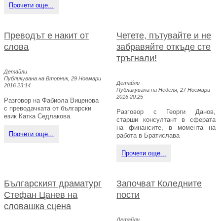
Прочети още...
Преводът е накит от
Четете, пътувайте и не
слова
забравяйте откъде сте
тръгнали!
Детайли
Публикувана на Вторник, 29 Ноември
Детайли
2016 23:14
Публикувана на Неделя, 27 Ноември
2016 20:25
Разговор на Фабиола Виценова
с преводачката от български
Разговор с Георги Данов,
език Катка Седлакова.
старши консултант в сферата
на финансите, в момента на
Прочети още...
работа в Братислава
Прочети още...
Българският драматург
Започват Коледните
Стефан Цанев на
пости
словашка сцена
Детайли