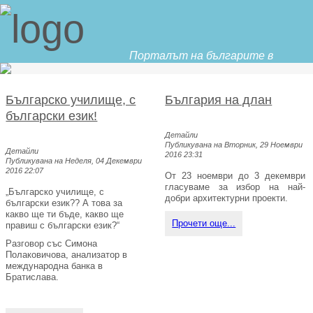
Порталът на българите в
Словакия
Българско училище, с
България на длан
български език!
Детайли
Публикувана на Вторник, 29 Ноември
Детайли
2016 23:31
Публикувана на Неделя, 04 Декември
2016 22:07
От 23 ноември до 3 декември
гласуваме за избор на най-
„Българско училище, с
добри архитектурни проекти.
български език?? А това за
какво ще ти бъде, какво ще
Прочети още...
правиш с български език?“
Разговор със Симона
Полаковичова, анализатор в
международна банка в
Братислава.