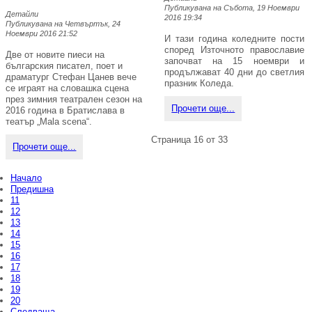
Публикувана на Събота, 19 Ноември
Детайли
2016 19:34
Публикувана на Четвъртък, 24
Ноември 2016 21:52
И тази година коледните пости
според Източното православие
Две от новите пиеси на
започват на 15 ноември и
българския писател, поет и
продължават 40 дни до светлия
драматург Стефан Цанев вече
празник Коледа.
се играят на словашка сцена
през зимния театрален сезон на
Прочети още...
2016 година в Братислава в
театър „Mala scena“.
Страница 16 от 33
Прочети още...
Начало
Предишна
11
12
13
14
15
16
17
18
19
20
Следваща