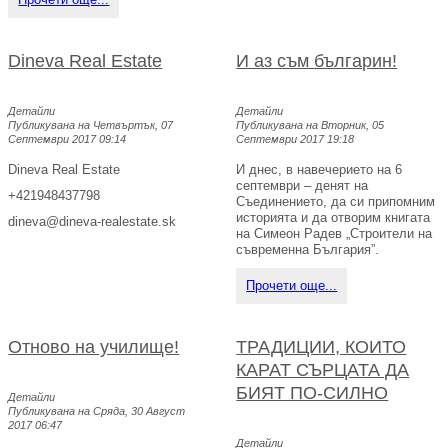
Dineva Real Estate
И аз съм българин!
Детайли
Детайли
Публикувана на Четвъртък, 07
Публикувана на Вторник, 05
Септември 2017 09:14
Септември 2017 19:18
Dineva Real Estate
И днес, в навечерието на 6
септември – денят на
+421948437798
Съединението, да си припомним
историята и да отворим книгата
на Симеон Радев „Строители на
съвременна България”.
Прочети още...
Отново на училище!
ТРАДИЦИИ, КОИТО
КАРАТ СЪРЦАТА ДА
БИЯТ ПО-СИЛНО
Детайли
Публикувана на Сряда, 30 Август
2017 06:47
Детайли