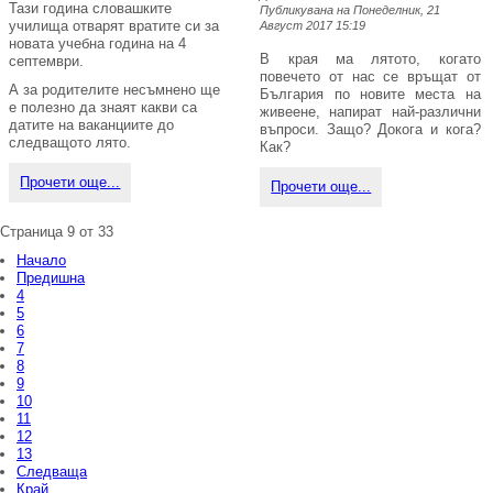
Тази година словашките
Публикувана на Понеделник, 21
училища отварят вратите си за
Август 2017 15:19
новата учебна година на 4
В края ма лятото, когато
септември.
повечето от нас се връщат от
А за родителите несъмнено ще
България по новите места на
е полезно да знаят какви са
живеене, напират най-различни
датите на ваканциите до
въпроси. Защо? Докога и кога?
следващото лято.
Как?
Прочети още...
Прочети още...
Страница 9 от 33
Начало
Предишна
4
5
6
7
8
9
10
11
12
13
Следваща
Край