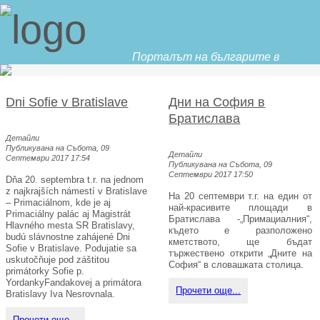
Порталът на българите в
Словакия
Dni Sofie v Bratislave
Дни на София в
Братислава
Детайли
Публикувана на Събота, 09
Детайли
Септември 2017 17:54
Публикувана на Събота, 09
Септември 2017 17:50
Dňa 20. septembra t.r. na jednom
z najkrajších námestí v Bratislave
На 20 септември т.г. на един от
– Primaciálnom, kde je aj
най-красивите площади в
Primaciálny palác aj Magistrát
Братислава -„Примациалния“,
Hlavného mesta SR Bratislavy,
където е разположено
budú slávnostne zahájené Dni
кметството, ще бъдат
Sofie v Bratislave. Podujatie sa
тържествено открити „Дните на
uskutočňuje pod záštitou
София“ в словашката столица.
primátorky Sofie p.
YordankyFandakovej a primátora
Прочети още...
Bratislavy Iva Nesrovnala.
Прочети още...