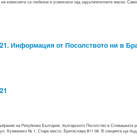
е на комисията са любезни и усмихнати зад задължителните маски. Само
021. Информация от Посолството ни в Бр
21
 събрание на Република България, българското Посолство в Словашката
: ул. Кузманихо № 1, Старе место, Братислава 811 06. В секцията ще бъ