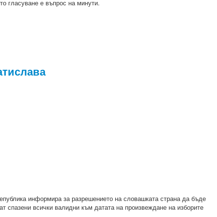
то гласуване е въпрос на минути.
атислава
 република информира за разрешението на словашката страна да бъде
дат спазени всички валидни към датата на произвеждане на изборите