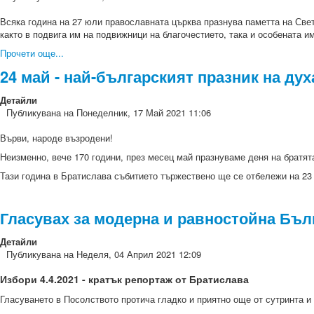
Всяка година на 27 юли православната църква празнува паметта на Свет
както в подвига им на подвижници на благочестието, така и особената и
Прочети още...
24 май - най-българският празник на дух
Детайли
Публикувана на Понеделник, 17 Май 2021 11:06
Върви, народе възродени!
Неизменно, вече 170 години, през месец май празнуваме деня на братя
Тази година в Братислава събитието тържествено ще се отбележи на 23 м
Гласувах за модерна и равностойна Бълг
Детайли
Публикувана на Неделя, 04 Април 2021 12:09
Избори 4.4.2021 - кратък репортаж от Братислава
Гласуването в Посолството протича гладко и приятно още от сутринта и