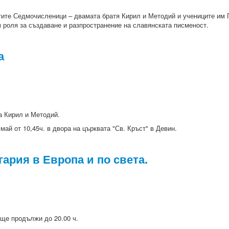
ите Седмочисленици – двамата братя Кирил и Методий и учениците им Го
м роля за създаване и разпространение на славянската писменост.
а
та Кирил и Методий.
ай от 10,45ч. в двора на църквата "Св. Кръст" в Девин.
ария в Европа и по света.
 ще продължи до 20.00 ч.