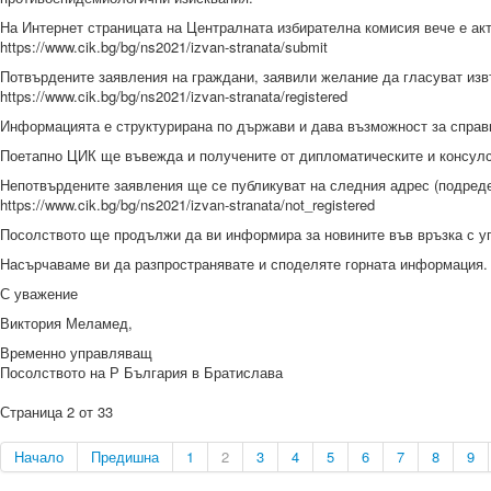
На Интернет страницата на Централната избирателна комисия вече е ак
https://www.cik.bg/bg/ns2021/izvan-stranata/submit
Потвърдените заявления на граждани, заявили желание да гласуват изв
https://www.cik.bg/bg/ns2021/izvan-stranata/registered
Информацията е структурирана по държави и дава възможност за справка
Поетапно ЦИК ще въвежда и получените от дипломатическите и консулск
Непотвърдените заявления ще се публикуват на следния адрес (подреден
https://www.cik.bg/bg/ns2021/izvan-stranata/not_registered
Посолството ще продължи да ви информира за новините във връзка с упр
Насърчаваме ви да разпространявате и споделяте горната информация.
С уважение
Виктория Меламед,
Временно управляващ
Посолството на Р България в Братислава
Страница 2 от 33
Начало
Предишна
1
2
3
4
5
6
7
8
9