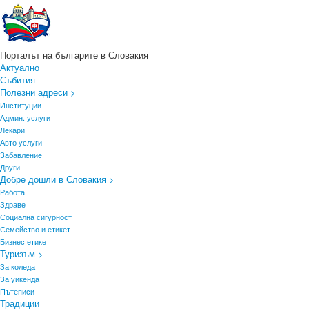
Порталът на българите в Словакия
Актуално
Събития
Полезни адреси >
Институции
Админ. услуги
Лекари
Авто услуги
Забавление
Други
Добре дошли в Словакия >
Работа
Здраве
Социална сигурност
Семейство и етикет
Бизнес етикет
Туризъм >
За коледа
За уикенда
Пътеписи
Традиции