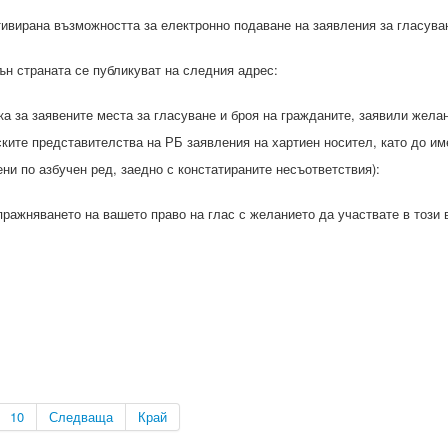
тивирана възможността за електронно подаване на заявления за гласува
ън страната се публикуват на следния адрес:
 за заявените места за гласуване и броя на гражданите, заявили желан
ите представителства на РБ заявления на хартиен носител, като до им
и по азбучен ред, заедно с констатираните несъответствия):
ажняването на вашето право на глас с желанието да участвате в този в
10
Следваща
Край